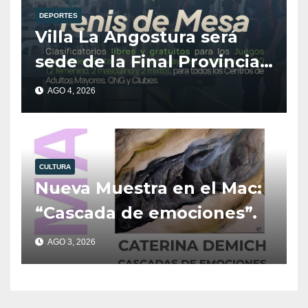
DEPORTES
Villa La Angostura será
sede de la Final Provincial
de Tenis de Mesa para
AGO 4, 2026
Adultos Mayores.
CULTURA
Nueva Muestra en el Mac:
“Cascada de emociones”.
AGO 3, 2026