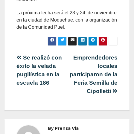
La próxima fecha será el 23 y 24 de noviembre
en la ciudad de Moquehue, con la organización
de la Comunidad Puel.
Navegación
Se realizó con
Emprendedores
éxito la velada
locales
de
pugilística en la
participaron de la
escuela 186
Feria Semilla de
entradas
Cipolletti
By
Prensa Vla