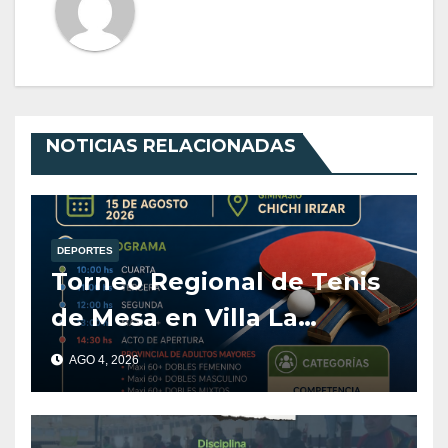
NOTICIAS RELACIONADAS
DEPORTES
Torneo Regional de Tenis
de Mesa en Villa La
Angostura
AGO 4, 2026