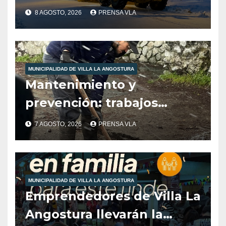
nuestra localidad
8 AGOSTO, 2026
PRENSA VLA
MUNICIPALIDAD DE VILLA LA ANGOSTURA
Mantenimiento y
prevención: trabajos
municipales ante las
7 AGOSTO, 2026
PRENSA VLA
condiciones climáticas.
MUNICIPALIDAD DE VILLA LA ANGOSTURA
Emprendedores de Villa La
Angostura llevarán la