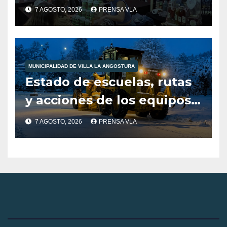
producción local a Tienda
7 AGOSTO, 2026
PRENSA VLA
de Sabores.
MUNICIPALIDAD DE VILLA LA ANGOSTURA
Estado de escuelas, rutas
y acciones de los equipos
municipales – Villa La
7 AGOSTO, 2026
PRENSA VLA
Angostura – 7 de agosto –
10:00 hs