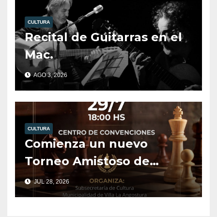
CULTURA
Recital de Guitarras en el
Mac.
AGO 3, 2026
CULTURA
Comienza un nuevo
Torneo Amistoso de
Ajedrez.
JUL 28, 2026