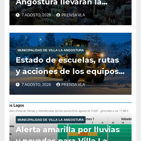
Angostura llevarán la
producción local a Tienda
7 AGOSTO, 2026
PRENSA VLA
de Sabores.
MUNICIPALIDAD DE VILLA LA ANGOSTURA
Estado de escuelas, rutas
y acciones de los equipos
municipales – Villa La
7 AGOSTO, 2026
PRENSA VLA
Angostura – 7 de agosto –
10:00 hs
MUNICIPALIDAD DE VILLA LA ANGOSTURA
Alerta amarilla por lluvias
y nevadas para Villa La