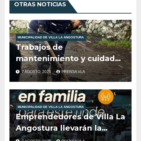
OTRAS NOTICIAS
MUNICIPALIDAD DE VILLA LA ANGOSTURA
Trabajos de
mantenimiento y cuidados
ciudadanos en el marco de
7 AGOSTO, 2026
PRENSA VLA
las inclemencias climáticas
reinantes en la región
MUNICIPALIDAD DE VILLA LA ANGOSTURA
Emprendedores de Villa La
Angostura llevarán la
producción local a Tienda