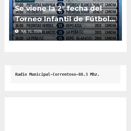
Se viene la 2° fecha del
Torneo Infantil de Fútbol
Mixto 2026
JUL 31, 2026
Radio Municipal-Correntoso-88.3 Mhz.