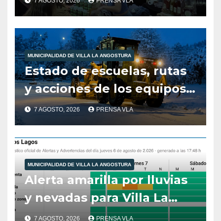
7 AGOSTO, 2026
PRENSA VLA
de Sabores.
MUNICIPALIDAD DE VILLA LA ANGOSTURA
Estado de escuelas, rutas
y acciones de los equipos
municipales – Villa La
7 AGOSTO, 2026
PRENSA VLA
Angostura – 7 de agosto –
10:00 hs
MUNICIPALIDAD DE VILLA LA ANGOSTURA
Alerta amarilla por lluvias
y nevadas para Villa La
Angostura.
7 AGOSTO, 2026
PRENSA VLA