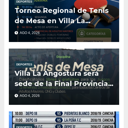
DEPORTES
Torneo Regional de Tenis
de Mesa en Villa La
Angostura
AGO 4, 2026
DEPORTES
Villa La Angostura será
sede de la Final Provincial
de Tenis de Mesa para
AGO 4, 2026
Adultos Mayores.
DEPORTES