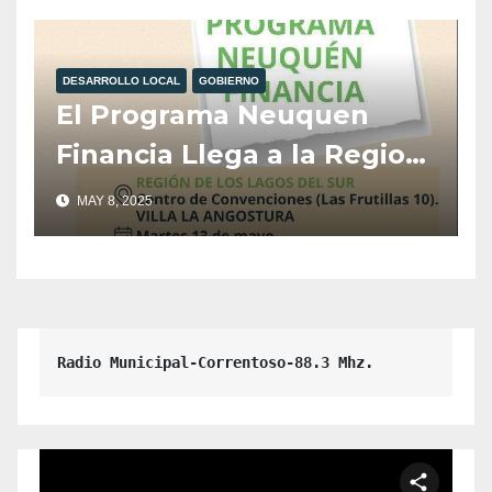
Efluentes Cloacales de
Camiones Atmosféricos en
DESARROLLO LOCAL
GOBIERNO
Villa La Angostura.
El Programa Neuquen
Financia Llega a la Region
Los Lagos Del Sur.
MAY 8, 2025
Radio Municipal-Correntoso-88.3 Mhz.