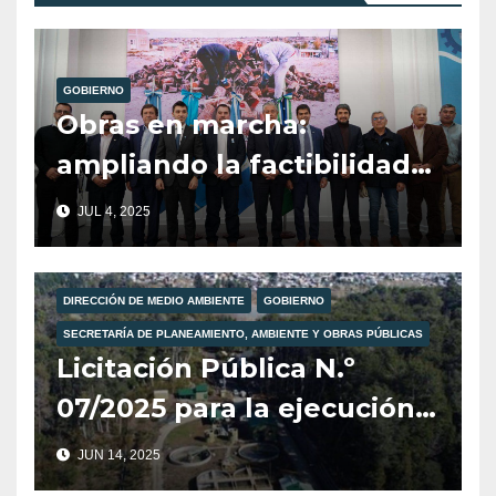
GOBIERNO
Obras en marcha:
ampliando la factibilidad
de gas en Villa La
JUL 4, 2025
Angostura.
DIRECCIÓN DE MEDIO AMBIENTE
GOBIERNO
SECRETARÍA DE PLANEAMIENTO, AMBIENTE Y OBRAS PÚBLICAS
Licitación Pública N.º
07/2025 para la ejecución
de la Planta de
JUN 14, 2025
Pretratamiento de