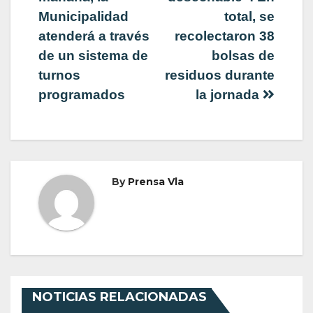
de
Municipalidad
total, se
atenderá a través
recolectaron 38
entradas
de un sistema de
bolsas de
turnos
residuos durante
programados
la jornada
By
Prensa Vla
NOTICIAS RELACIONADAS