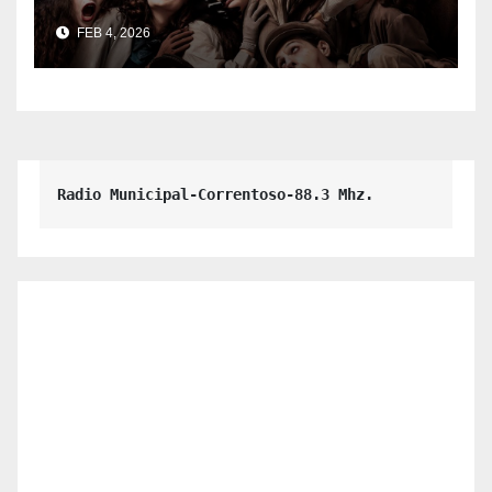
escena.
FEB 4, 2026
Radio Municipal-Correntoso-88.3 Mhz.