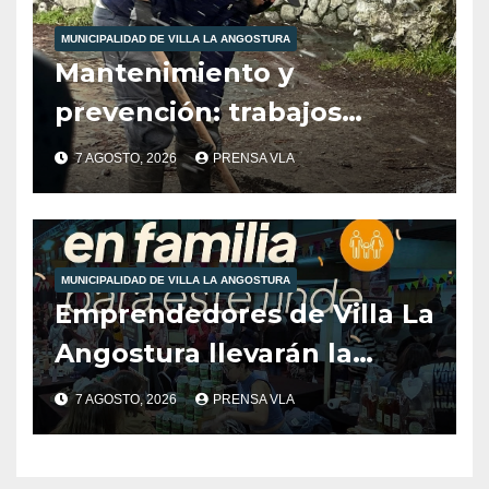
MUNICIPALIDAD DE VILLA LA ANGOSTURA
Mantenimiento y
prevención: trabajos
municipales ante las
7 AGOSTO, 2026
PRENSA VLA
condiciones climáticas.
MUNICIPALIDAD DE VILLA LA ANGOSTURA
Emprendedores de Villa La
Angostura llevarán la
producción local a Tienda
7 AGOSTO, 2026
PRENSA VLA
de Sabores.