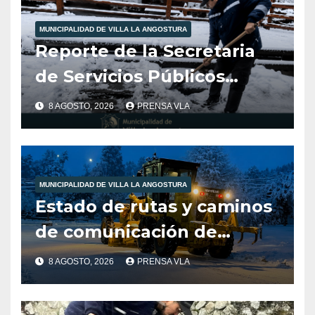
MUNICIPALIDAD DE VILLA LA ANGOSTURA
Reporte de la Secretaria
de Servicios Públicos
Municipalidad de Villa la
8 AGOSTO, 2026
PRENSA VLA
Angostura dia 8/8/26
-12:00HS
MUNICIPALIDAD DE VILLA LA ANGOSTURA
Estado de rutas y caminos
de comunicación de
nuestra localidad
8 AGOSTO, 2026
PRENSA VLA