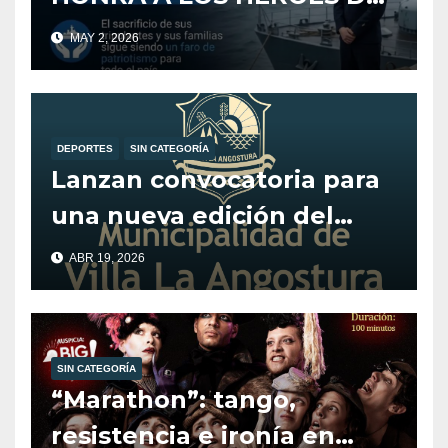
CRUCERO ARA GENERAL
MAY 2, 2026
BELGRANO
DEPORTES
SIN CATEGORÍA
Lanzan convocatoria para
una nueva edición del
programa Alentando el
ABR 19, 2026
Deporte.
SIN CATEGORÍA
“Marathon”: tango,
resistencia e ironía en