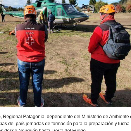
, Regional Patagonia, dependiente del Ministerio de Ambiente
cias del país jornadas de formación para la preparación y lucha
ias desde Neuquén hasta Tierra del Fuego.