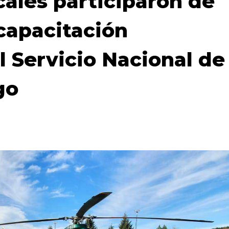
cales participaron de
capacitación
l Servicio Nacional de
go