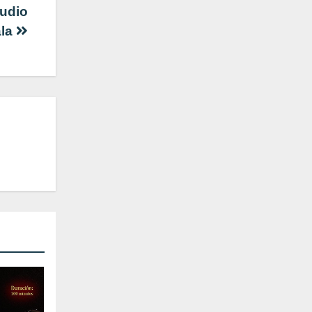
audio
ala