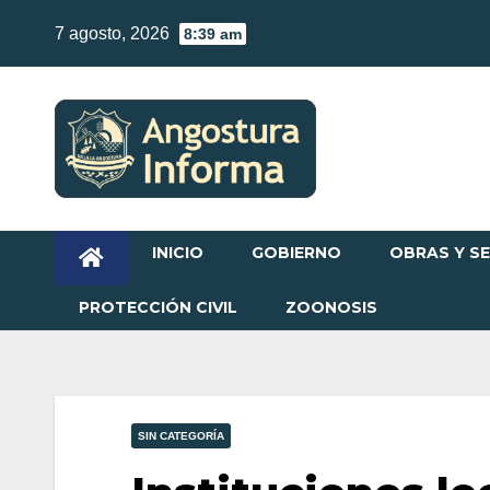
Skip
7 agosto, 2026
8:39 am
to
content
INICIO
GOBIERNO
OBRAS Y SE
PROTECCIÓN CIVIL
ZOONOSIS
SIN CATEGORÍA