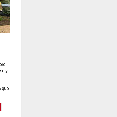
ero
rse y
a que