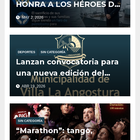
HONRA A LOS HÉROES DEL
CRUCERO ARA GENERAL
MAY 2, 2026
BELGRANO
DEPORTES
SIN CATEGORÍA
Lanzan convocatoria para
una nueva edición del
programa Alentando el
ABR 19, 2026
Deporte.
SIN CATEGORÍA
“Marathon”: tango,