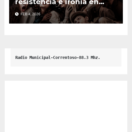
resistencia e ironía en
escena.
FEB 4, 2026
Radio Municipal-Correntoso-88.3 Mhz.