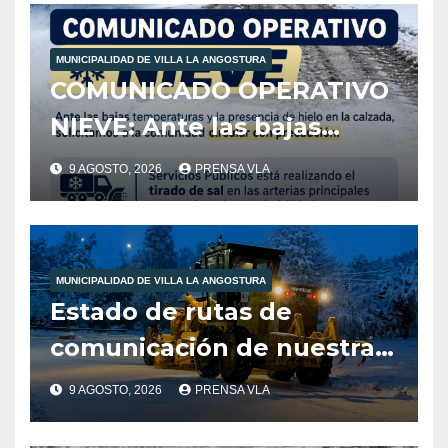
MUNICIPALIDAD DE VILLA LA ANGOSTURA
COMUNICADO OPERATIVO
NIEVE: Ante las bajas
temperaturas y la
9 AGOSTO, 2026
PRENSA VLA
presencia de hielo en la
calzada, solicitamos a la
comunidad extremar las
MUNICIPALIDAD DE VILLA LA ANGOSTURA
precauciones al circular.
Estado de rutas de
comunicación de nuestra
localidad
9 AGOSTO, 2026
PRENSA VLA