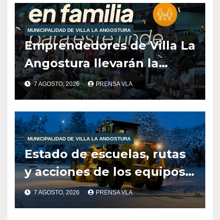
reinantes en la región
MUNICIPALIDAD DE VILLA LA ANGOSTURA
Emprendedores de Villa La
Angostura llevarán la
producción local a Tienda
7 AGOSTO, 2026
PRENSA VLA
de Sabores.
MUNICIPALIDAD DE VILLA LA ANGOSTURA
Estado de escuelas, rutas
y acciones de los equipos
municipales – Villa La
7 AGOSTO, 2026
PRENSA VLA
Angostura – 7 de agosto –