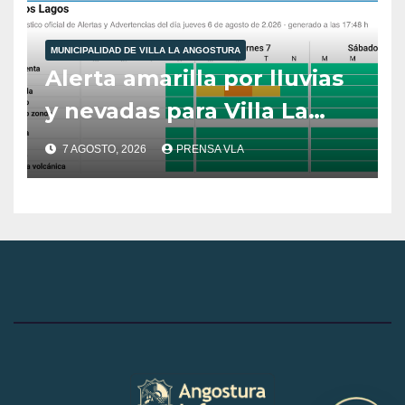
10:00 hs
MUNICIPALIDAD DE VILLA LA ANGOSTURA
Alerta amarilla por lluvias
y nevadas para Villa La
Angostura.
7 AGOSTO, 2026
PRENSA VLA