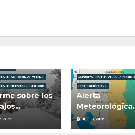
LIDAD DE VILLA LA ANGOSTURA
ÓN CIVIL
RÍA DE ATENCIÓN AL VECINO
MUNICIPALIDAD DE VILLA LA ANGOS
RÍA DE SERVICIOS PÚBLICOS
PROTECCIÓN CIVIL
rme sobre los
Alerta
ajos
Meteorológica
plegados en el
para este lunes
, 2026
JUL 13, 2026
co del
de Julio.