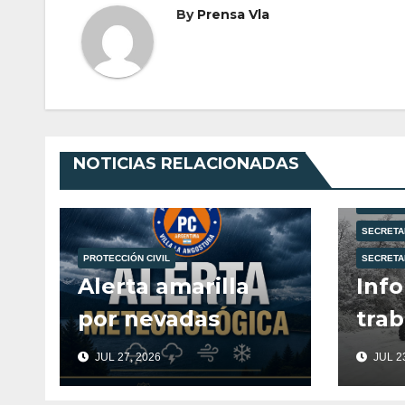
By
Prensa Vla
NOTICIAS RELACIONADAS
MUNICIPA
PROTECCI
SECRETA
PROTECCIÓN CIVIL
SECRETA
Alerta amarilla
Info
por nevadas
trab
des
JUL 27, 2026
JUL 23
mar