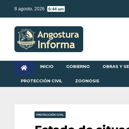
Skip
8 agosto, 2026
6:44 am
to
content
INICIO
GOBIERNO
OBRAS Y SE
PROTECCIÓN CIVIL
ZOONOSIS
PROTECCIÓN CIVIL