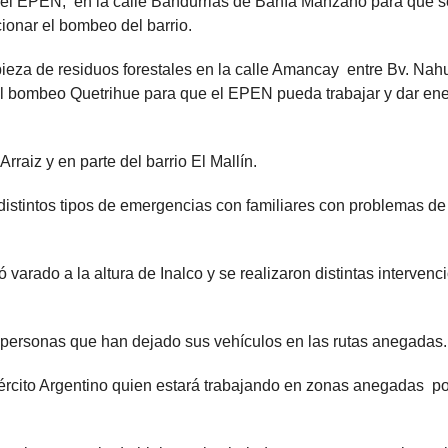
n el EPEN, en la calle Bandurrias de Bahía Manzano para que s
cionar el bombeo del barrio.
pieza de residuos forestales en la calle Amancay entre Bv. Nah
l bombeo Quetrihue para que el EPEN pueda trabajar y dar ene
Arraiz y en parte del barrio El Mallín.
distintos tipos de emergencias con familiares con problemas de
arado a la altura de Inalco y se realizaron distintas intervenc
s personas que han dejado sus vehículos en las rutas anegadas.
jército Argentino quien estará trabajando en zonas anegadas po