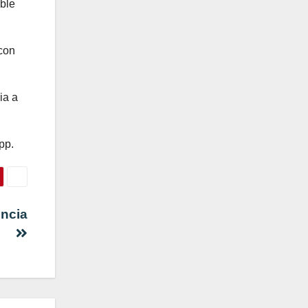
ible
 con
ia a
pp.
incia