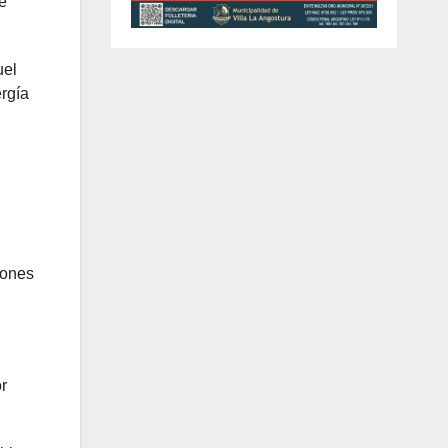
e
uel
rgía
iones
r