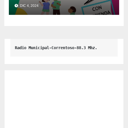
de Villa La Angostura
DIC 4, 2024
Radio Municipal-Correntoso-88.3 Mhz.