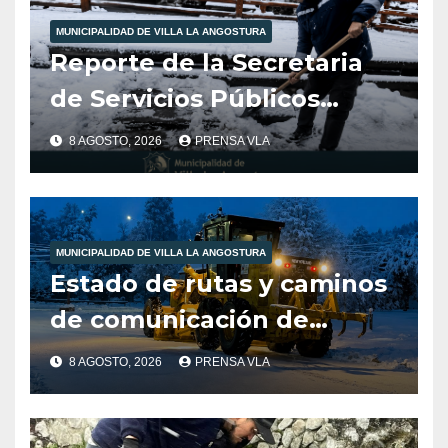
MUNICIPALIDAD DE VILLA LA ANGOSTURA
Reporte de la Secretaria
de Servicios Públicos
Municipalidad de Villa la
8 AGOSTO, 2026
PRENSA VLA
Angostura dia 8/8/26
-12:00HS
MUNICIPALIDAD DE VILLA LA ANGOSTURA
Estado de rutas y caminos
de comunicación de
nuestra localidad
8 AGOSTO, 2026
PRENSA VLA