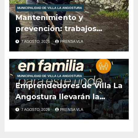
MUNICIPALIDAD DE VILLA LA ANGOSTURA
Mantenimiento y
prevención: trabajos
municipales ante las
7 AGOSTO, 2026
PRENSA VLA
condiciones climáticas.
MUNICIPALIDAD DE VILLA LA ANGOSTURA
Emprendedores de Villa La
Angostura llevarán la
producción local a Tienda
7 AGOSTO, 2026
PRENSA VLA
de Sabores.