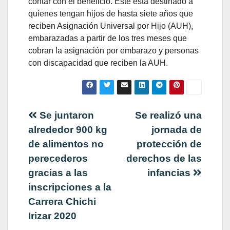
contar con el beneficio. Este está destinado a
quienes tengan hijos de hasta siete años que
reciben Asignación Universal por Hijo (AUH),
embarazadas a partir de los tres meses que
cobran la asignación por embarazo y personas
con discapacidad que reciben la AUH.
Navegación
Se juntaron
Se realizó una
alrededor 900 kg
jornada de
de
de alimentos no
protección de
perecederos
derechos de las
entradas
gracias a las
infancias
inscripciones a la
Carrera Chichi
Irizar 2020