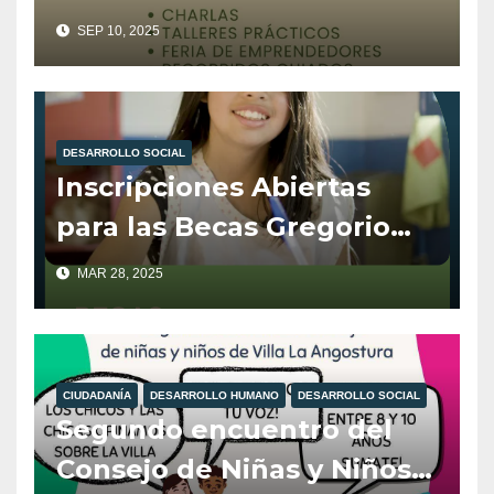
de Villa La Angostura,
SEP 10, 2025
organiza el 4° Encuentro
de Plantas para la Salud.
DESARROLLO SOCIAL
Inscripciones Abiertas
para las Becas Gregorio
Álvarez
MAR 28, 2025
CIUDADANÍA
DESARROLLO HUMANO
DESARROLLO SOCIAL
Segundo encuentro del
Consejo de Niñas y Niños