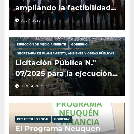
ampliando la factibilidad
de gas en Villa La
JUL 4, 2025
Angostura.
DIRECCIÓN DE MEDIO AMBIENTE
GOBIERNO
SECRETARÍA DE PLANEAMIENTO, AMBIENTE Y OBRAS PÚBLICAS
Licitación Pública N.º
07/2025 para la ejecución
de la Planta de
JUN 14, 2025
Pretratamiento de
Efluentes Cloacales de
Camiones Atmosféricos en
DESARROLLO LOCAL
GOBIERNO
Villa La Angostura.
El Programa Neuquen