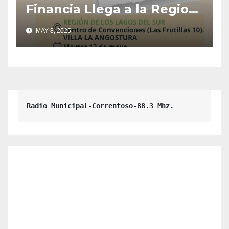
Financia Llega a la Region
Los Lagos Del Sur.
MAY 8, 2025
Radio Municipal-Correntoso-88.3 Mhz.