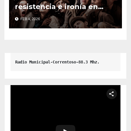
resistencia e ironía en
escena.
FEB 4, 2026
Radio Municipal-Correntoso-88.3 Mhz.