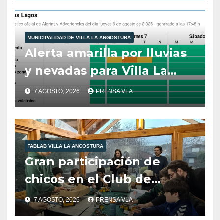
MUNICIPALIDAD DE VILLA LA ANGOSTURA
Alerta amarilla por lluvias
y nevadas para Villa La
Angostura.
7 AGOSTO, 2026
PRENSA VLA
FABLAB VILLA LA ANGOSTURA
Gran participación de
chicos en el Club de
Robótica de FabLab
7 AGOSTO, 2026
PRENSA VLA
Angostura.