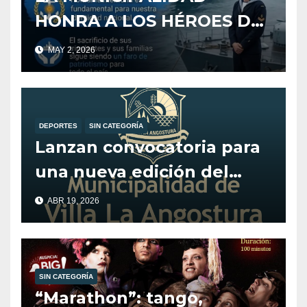
HONRA A LOS HÉROES DEL
CRUCERO ARA GENERAL
MAY 2, 2026
BELGRANO
DEPORTES
SIN CATEGORÍA
Lanzan convocatoria para
una nueva edición del
programa Alentando el
ABR 19, 2026
Deporte.
SIN CATEGORÍA
“Marathon”: tango,