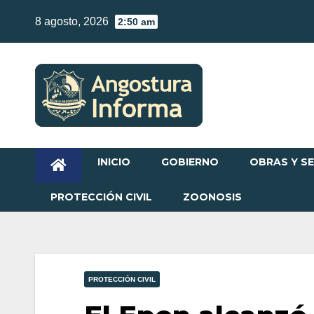
Skip
8 agosto, 2026
2:50 am
to
content
INICIO
GOBIERNO
OBRAS Y SE
PROTECCIÓN CIVIL
ZOONOSIS
PROTECCIÓN CIVIL