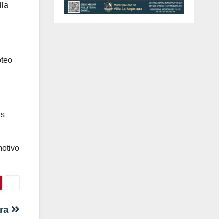
lla
oteo
as
motivo
era