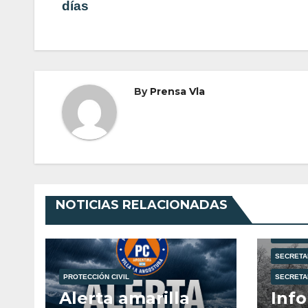
días
de
entradas
By
Prensa Vla
NOTICIAS RELACIONADAS
MUNICIPA
PROTECCI
SECRETA
PROTECCIÓN CIVIL
SECRETA
Alerta amarilla
Info