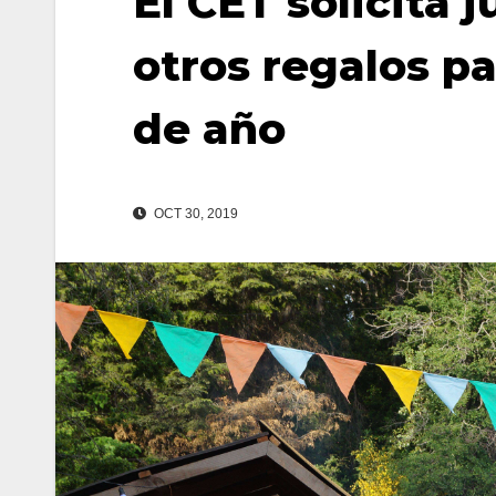
El CET solicita 
otros regalos pa
de año
OCT 30, 2019