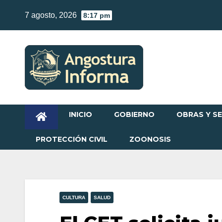
Skip
7 agosto, 2026
8:17 pm
to
content
INICIO
GOBIERNO
OBRAS Y SE
PROTECCIÓN CIVIL
ZOONOSIS
CULTURA
SALUD