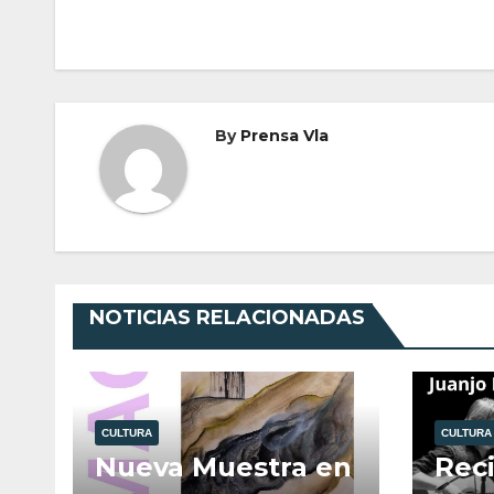
de
entradas
By
Prensa Vla
NOTICIAS RELACIONADAS
CULTURA
CULTURA
Nueva Muestra en
Reci