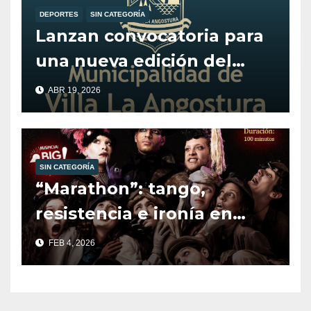
DEPORTES
SIN CATEGORÍA
Lanzan convocatoria para
una nueva edición del
programa Alentando el
ABR 19, 2026
Deporte.
SIN CATEGORÍA
“Marathon”: tango,
resistencia e ironía en
escena.
FEB 4, 2026