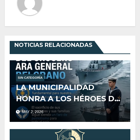
NOTICIAS RELACIONADAS
SIN CATEGORÍA
LA MUNICIPALIDAD
HONRA A LOS HÉROES DEL
CRUCERO ARA GENERAL
MAY 2, 2026
BELGRANO