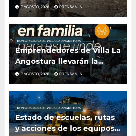
ciudadanos en el marco de
7 AGOSTO, 2026
PRENSA VLA
las inclemencias climáticas
reinantes en la región
MUNICIPALIDAD DE VILLA LA ANGOSTURA
Emprendedores de Villa La
Angostura llevarán la
producción local a Tienda
7 AGOSTO, 2026
PRENSA VLA
de Sabores.
MUNICIPALIDAD DE VILLA LA ANGOSTURA
Estado de escuelas, rutas
y acciones de los equipos