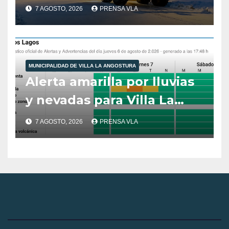
municipales – Villa La
7 AGOSTO, 2026
PRENSA VLA
Angostura – 7 de agosto –
10:00 hs
MUNICIPALIDAD DE VILLA LA ANGOSTURA
Alerta amarilla por lluvias
y nevadas para Villa La
Angostura.
7 AGOSTO, 2026
PRENSA VLA