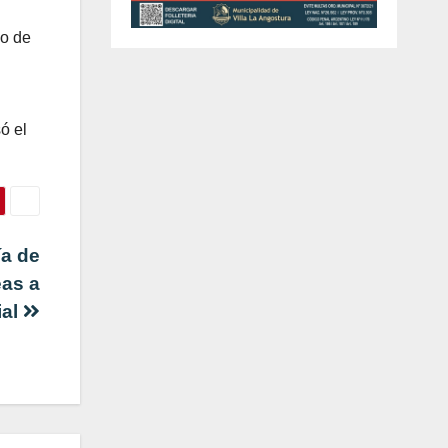
io de
ó el
ía de
eas a
ial