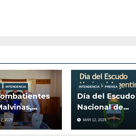
L
INTENDENCIA
INTENDENCIA
PRENSA
Combatientes
Día del Escudo
alvinas,
Nacional de
on recibidos
Argentina
7, 2025
MAR 12, 2025
el Intendente