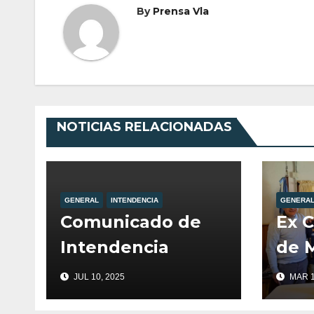
By
Prensa Vla
NOTICIAS RELACIONADAS
GENERAL
INTENDENCIA
GENERA
Comunicado de
Ex 
Intendencia
de M
fuer
JUL 10, 2025
MAR 1
por 