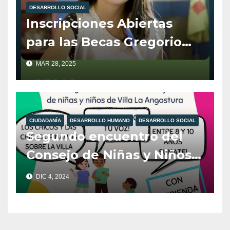
DESARROLLO SOCIAL
Inscripciones Abiertas
para las Becas Gregorio
Álvarez
MAR 28, 2025
CIUDADANÍA
DESARROLLO HUMANO
DESARROLLO SOCIAL
Segundo encuentro del
Consejo de Niñas y Niños
de Villa La Angostura
DIC 4, 2024