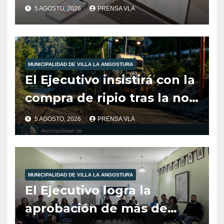
cubrir el área de
5 AGOSTO, 2026
PRENSA VLA
Comunicación, Prensa y
Medios Digitales
MUNICIPALIDAD DE VILLA LA ANGOSTURA
El Ejecutivo insistirá con la
compra de ripio tras la no
aprobación del Concejo en
5 AGOSTO, 2026
PRENSA VLA
2025.
MUNICIPALIDAD DE VILLA LA ANGOSTURA
El Ejecutivo logra la
aprobación de más de