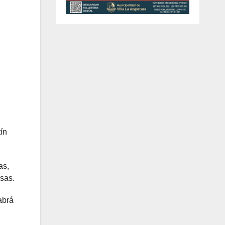
ín
as,
sas.
abrá