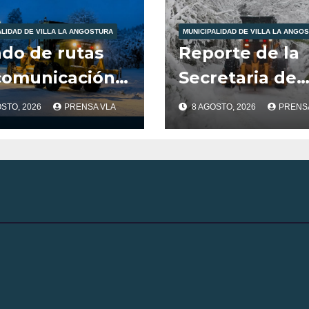
ALIDAD DE VILLA LA ANGOSTURA
MUNICIPALIDAD DE VILLA LA ANGO
ado de rutas
Reporte de la
comunicación
Secretaria de
nuestra
Servicios Públ
OSTO, 2026
PRENSA VLA
8 AGOSTO, 2026
PRENS
lidad
Municipalidad
Villa la Angos
día 8/8/26
-20:00HS