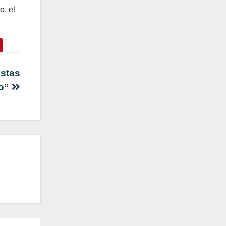
o, el
istas
vo”