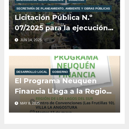
SECRETARÍA DE PLANEAMIENTO, AMBIENTE Y OBRAS PÚBLICAS
Licitación Pública N.º
07/2025 para la ejecución
de la Planta de
JUN 14, 2025
Pretratamiento de
Efluentes Cloacales de
Camiones Atmosféricos en
DESARROLLO LOCAL
GOBIERNO
Villa La Angostura.
El Programa Neuquen
Financia Llega a la Region
Los Lagos Del Sur.
MAY 8, 2025