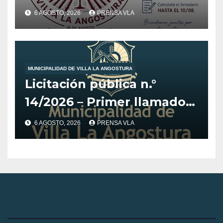
6 AGOSTO, 2026
PRENSA VLA
MUNICIPALIDAD DE VILLA LA ANGOSTURA
Licitación pública n.°
14/2026 – Primer llamado
para la adquisición de
6 AGOSTO, 2026
PRENSA VLA
vehículo adaptado para
CET.