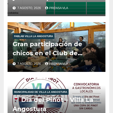
Angostura.
7 AGOSTO, 2026
PRENSA VLA
FABLAB VILLA LA ANGOSTURA
Gran participación de
chicos en el Club de
Robótica de FabLab
7 AGOSTO, 2026
PRENSA VLA
Angostura.
MUNICIPALIDAD DE VILLA LA ANGOSTURA
Día del Pinot – Villa La
Angostura