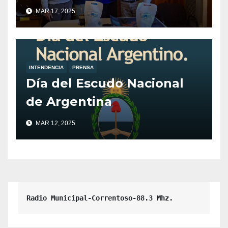
por el Intendente de Villa
MAR 17, 2025
la Angostura, Javier Murer.
INTENDENCIA
PRENSA
Día del Escudo Nacional
de Argentina
MAR 12, 2025
Radio Municipal-Correntoso-88.3 Mhz.