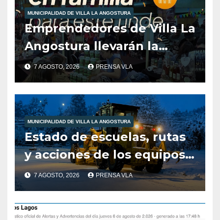
MUNICIPALIDAD DE VILLA LA ANGOSTURA
Emprendedores de Villa La
Angostura llevarán la
producción local a Tienda
7 AGOSTO, 2026
PRENSA VLA
de Sabores.
MUNICIPALIDAD DE VILLA LA ANGOSTURA
Estado de escuelas, rutas
y acciones de los equipos
municipales – Villa La
7 AGOSTO, 2026
PRENSA VLA
Angostura – 7 de agosto –
10:00 hs