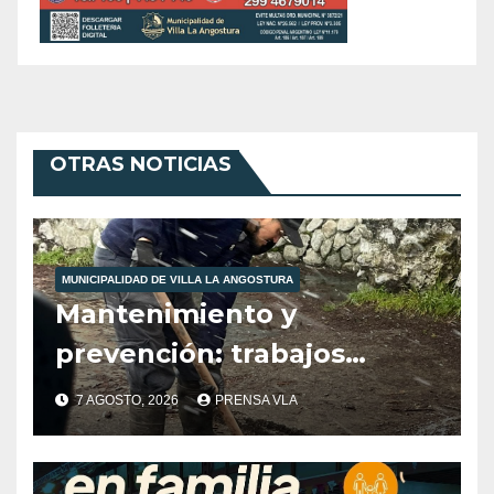
OTRAS NOTICIAS
MUNICIPALIDAD DE VILLA LA ANGOSTURA
Mantenimiento y
prevención: trabajos
municipales ante las
7 AGOSTO, 2026
PRENSA VLA
condiciones climáticas.