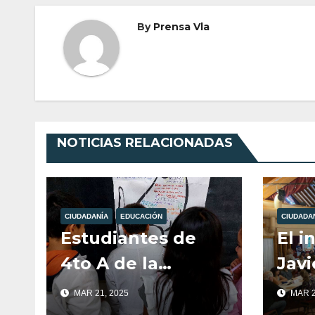
By
Prensa Vla
NOTICIAS RELACIONADAS
CIUDADANÍA
EDUCACIÓN
CIUDADA
Estudiantes de
El i
4to A de la
Javi
Escuela 341
pre
MAR 21, 2025
MAR 2
trabajaron sobre
part