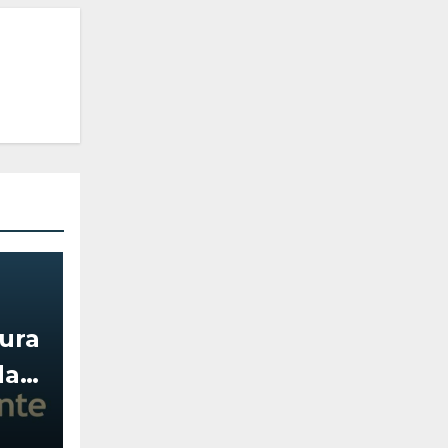
tura
das