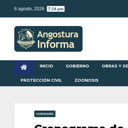
Skip
6 agosto, 2026
7:14 pm
to
content
INICIO
GOBIERNO
OBRAS Y SE
PROTECCIÓN CIVIL
ZOONOSIS
CIUDADANÍA