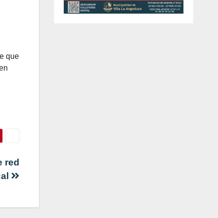
de que
 en
 red
cal