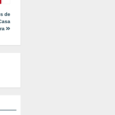
os de
 Casa
ura