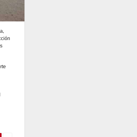
a,
cción
as
rte
l