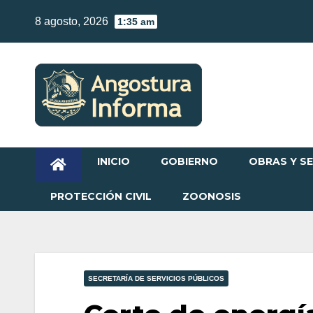
Skip
8 agosto, 2026
1:35 am
to
content
INICIO
GOBIERNO
OBRAS Y SE
PROTECCIÓN CIVIL
ZOONOSIS
SECRETARÍA DE SERVICIOS PÚBLICOS