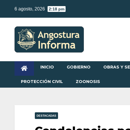
Skip
6 agosto, 2026
2:18 pm
to
content
INICIO
GOBIERNO
OBRAS Y SE
PROTECCIÓN CIVIL
ZOONOSIS
DESTACADAS