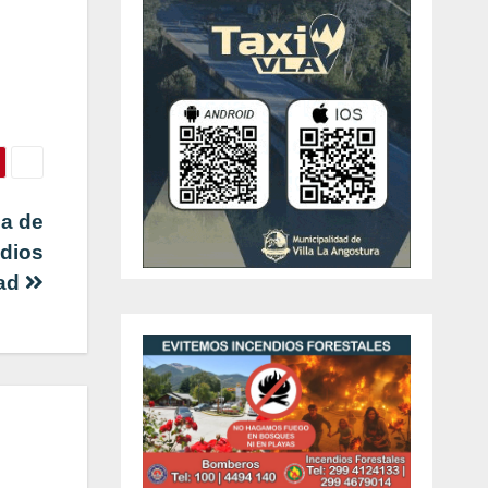
a de
ndios
dad