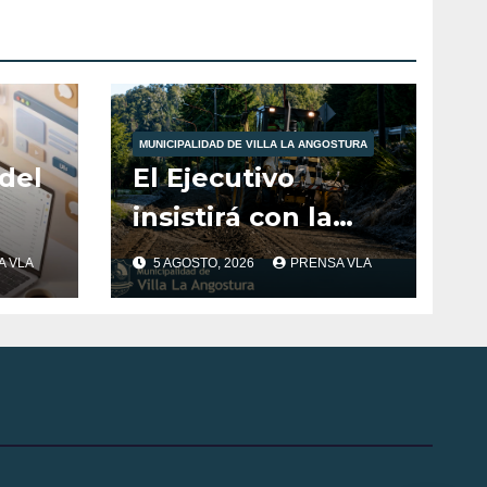
MUNICIPALIDAD DE VILLA LA ANGOSTURA
del
El Ejecutivo
insistirá con la
para
compra de ripio
A VLA
5 AGOSTO, 2026
PRENSA VLA
de
tras la no
aprobación del
os
Concejo en 2025.