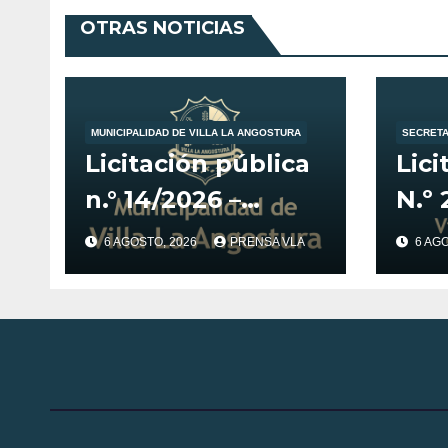
OTRAS NOTICIAS
MUNICIPALIDAD DE VILLA LA ANGOSTURA
SECRETA
Licitación pública
Lici
n.° 14/2026 –
N.º 
Primer llamado
mod
6 AGOSTO, 2026
PRENSA VLA
6 AG
para la adquisición
fech
de vehículo
Des
adaptado para
Estr
CET.
Pos
Digi