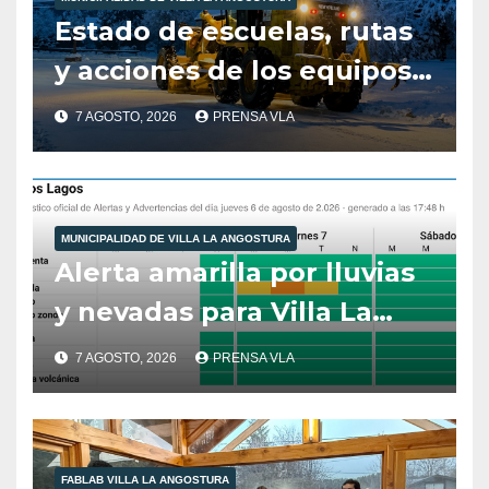
Estado de escuelas, rutas
y acciones de los equipos
municipales – Villa La
7 AGOSTO, 2026
PRENSA VLA
Angostura – 7 de agosto –
10:00 hs
MUNICIPALIDAD DE VILLA LA ANGOSTURA
Alerta amarilla por lluvias
y nevadas para Villa La
Angostura.
7 AGOSTO, 2026
PRENSA VLA
FABLAB VILLA LA ANGOSTURA