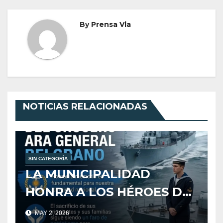
By
Prensa Vla
NOTICIAS RELACIONADAS
SIN CATEGORÍA
LA MUNICIPALIDAD
HONRA A LOS HÉROES DEL
CRUCERO ARA GENERAL
MAY 2, 2026