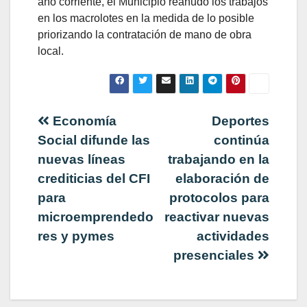
año corriente, el Municipio reanudó los trabajos
en los macrolotes en la medida de lo posible
priorizando la contratación de mano de obra
local.
Navegación
Economía
Deportes
Social difunde las
continúa
de
nuevas líneas
trabajando en la
crediticias del CFI
elaboración de
entradas
para
protocolos para
microemprendedo
reactivar nuevas
res y pymes
actividades
presenciales