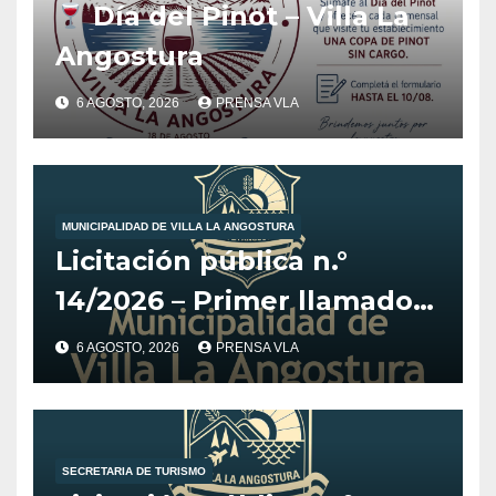
Día del Pinot – Villa La
Angostura
6 AGOSTO, 2026
PRENSA VLA
MUNICIPALIDAD DE VILLA LA ANGOSTURA
Licitación pública n.°
14/2026 – Primer llamado
para la adquisición de
6 AGOSTO, 2026
PRENSA VLA
vehículo adaptado para
CET.
SECRETARIA DE TURISMO