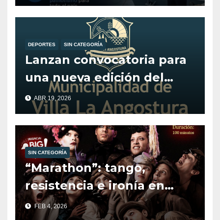
BELGRANO
DEPORTES
SIN CATEGORÍA
Lanzan convocatoria para
una nueva edición del
programa Alentando el
ABR 19, 2026
Deporte.
SIN CATEGORÍA
“Marathon”: tango,
resistencia e ironía en
escena.
FEB 4, 2026