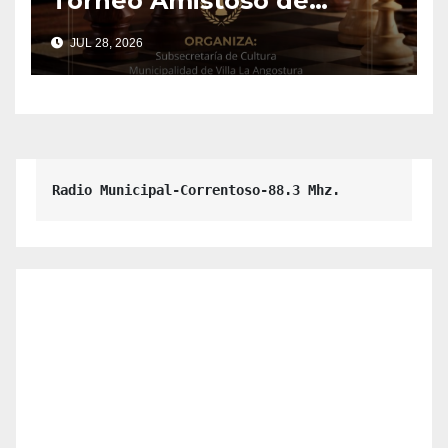
Torneo Amistoso de
Ajedrez.
JUL 28, 2026
Radio Municipal-Correntoso-88.3 Mhz.