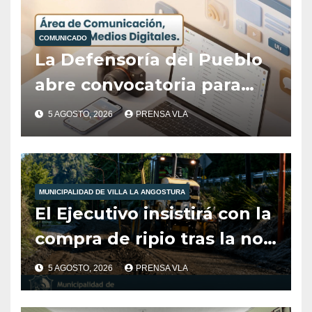
COMUNICADO
La Defensoría del Pueblo
abre convocatoria para
cubrir el área de
5 AGOSTO, 2026
PRENSA VLA
Comunicación, Prensa y
Medios Digitales
MUNICIPALIDAD DE VILLA LA ANGOSTURA
El Ejecutivo insistirá con la
compra de ripio tras la no
aprobación del Concejo en
5 AGOSTO, 2026
PRENSA VLA
2025.