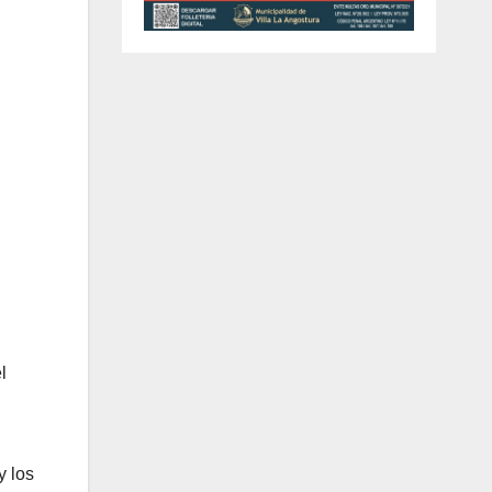
l
y los