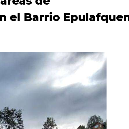
tareas de
 el Barrio Epulafque