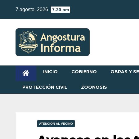
Skip
7 agosto, 2026
7:20 pm
to
content
INICIO
GOBIERNO
OBRAS Y SE
PROTECCIÓN CIVIL
ZOONOSIS
ATENCIÓN AL VECINO