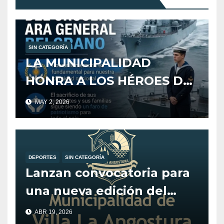
SIN CATEGORÍA
LA MUNICIPALIDAD
HONRA A LOS HÉROES DEL
CRUCERO ARA GENERAL
MAY 2, 2026
BELGRANO
DEPORTES
SIN CATEGORÍA
Lanzan convocatoria para
una nueva edición del
programa Alentando el
ABR 19, 2026