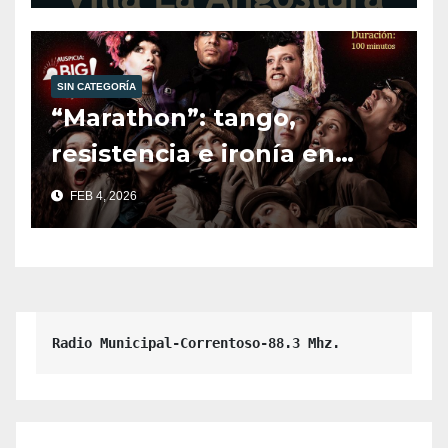
Deporte.
SIN CATEGORÍA
“Marathon”: tango,
resistencia e ironía en
escena.
FEB 4, 2026
Radio Municipal-Correntoso-88.3 Mhz.