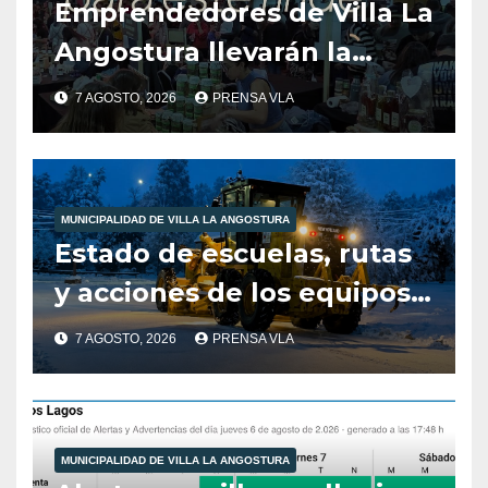
Emprendedores de Villa La
Angostura llevarán la
producción local a Tienda
7 AGOSTO, 2026
PRENSA VLA
de Sabores.
MUNICIPALIDAD DE VILLA LA ANGOSTURA
Estado de escuelas, rutas
y acciones de los equipos
municipales – Villa La
7 AGOSTO, 2026
PRENSA VLA
Angostura – 7 de agosto –
10:00 hs
MUNICIPALIDAD DE VILLA LA ANGOSTURA