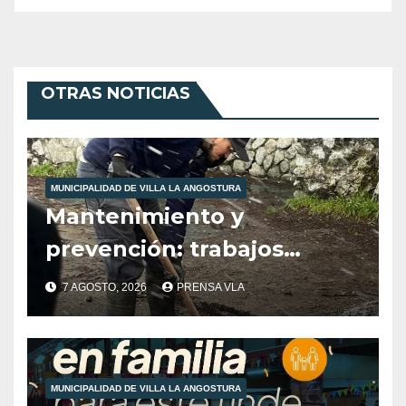
OTRAS NOTICIAS
MUNICIPALIDAD DE VILLA LA ANGOSTURA
Mantenimiento y
prevención: trabajos
municipales ante las
7 AGOSTO, 2026
PRENSA VLA
condiciones climáticas.
MUNICIPALIDAD DE VILLA LA ANGOSTURA