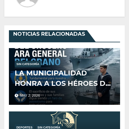
NOTICIAS RELACIONADAS
SIN CATEGORÍA
LA MUNICIPALIDAD
HONRA A LOS HÉROES DEL
CRUCERO ARA GENERAL
MAY 2, 2026
BELGRANO
DEPORTES
SIN CATEGORÍA