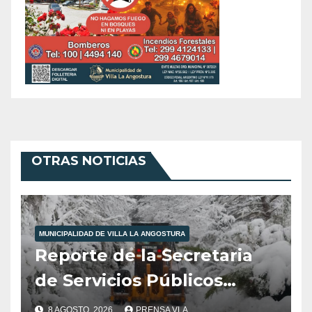
OTRAS NOTICIAS
MUNICIPALIDAD DE VILLA LA ANGOSTURA
Reporte de la Secretaria
de Servicios Públicos
Municipalidad de Villa la
8 AGOSTO, 2026
PRENSA VLA