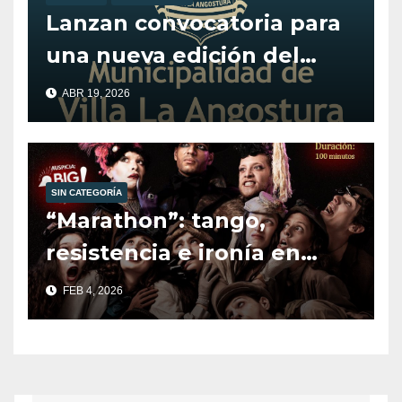
Lanzan convocatoria para
una nueva edición del
programa Alentando el
ABR 19, 2026
Deporte.
SIN CATEGORÍA
“Marathon”: tango,
resistencia e ironía en
escena.
FEB 4, 2026